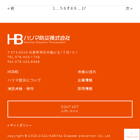
« 前
1
...
5
6
7
8
9
...
17
次 »
〒673-0046 兵庫県明石市藤が丘1丁目12-1
TEL:078-923-1708
FAX:078-203-8868
HOME
点検の流れ
ハリマ防災について
企業情報
消防点検・保守
採用情報
CONTACT
お問い合わせ
サイトポリシー
｜
copyright © 2020-2024 HARIMA Disaster prevention Co.,Ltd.
PAGETOP