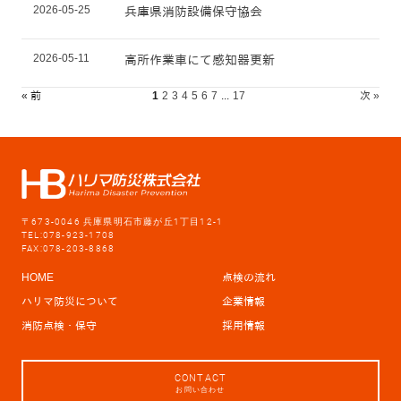
2026-05-25
兵庫県消防設備保守協会
2026-05-11
高所作業車にて感知器更新
« 前
1
2
3
4
5
6
7
...
17
次 »
〒673-0046 兵庫県明石市藤が丘1丁目12-1
TEL:078-923-1708
FAX:078-203-8868
HOME
点検の流れ
ハリマ防災について
企業情報
消防点検・保守
採用情報
CONTACT
お問い合わせ