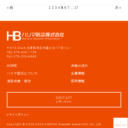
« 前
1
2
3
4
5
6
7
...
17
次 »
〒673-0046 兵庫県明石市藤が丘1丁目12-1
TEL:078-923-1708
FAX:078-203-8868
HOME
点検の流れ
ハリマ防災について
企業情報
消防点検・保守
採用情報
CONTACT
お問い合わせ
サイトポリシー
｜
copyright © 2020-2024 HARIMA Disaster prevention Co.,Ltd.
PAGETOP