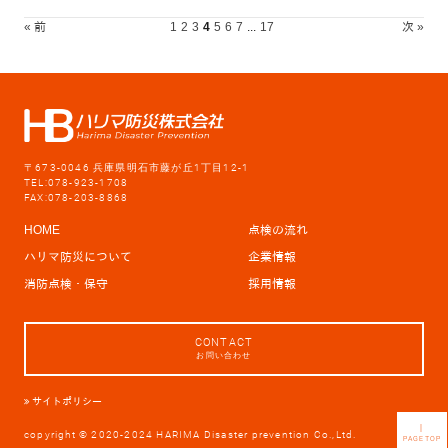
« 前
1
2
3
4
5
6
7
...
17
次 »
〒673-0046 兵庫県明石市藤が丘1丁目12-1
TEL:078-923-1708
FAX:078-203-8868
HOME
点検の流れ
ハリマ防災について
企業情報
消防点検・保守
採用情報
CONTACT
お問い合わせ
サイトポリシー
｜
copyright © 2020-2024 HARIMA Disaster prevention Co.,Ltd.
PAGETOP