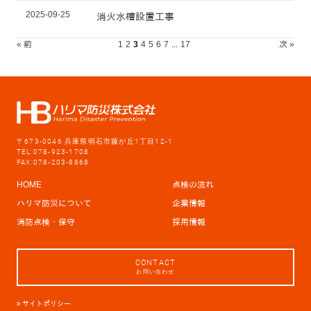
2025-09-25
消火水槽設置工事
« 前
1
2
3
4
5
6
7
...
17
次 »
〒673-0046 兵庫県明石市藤が丘1丁目12-1
TEL:078-923-1708
FAX:078-203-8868
HOME
点検の流れ
ハリマ防災について
企業情報
消防点検・保守
採用情報
CONTACT
お問い合わせ
サイトポリシー