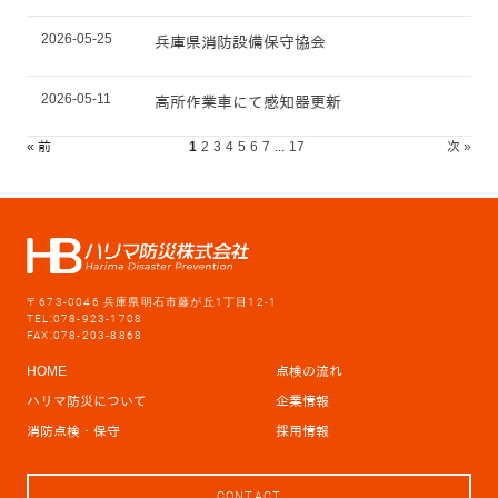
2026-05-25
兵庫県消防設備保守協会
2026-05-11
高所作業車にて感知器更新
« 前
1
2
3
4
5
6
7
...
17
次 »
〒673-0046 兵庫県明石市藤が丘1丁目12-1
TEL:078-923-1708
FAX:078-203-8868
HOME
点検の流れ
ハリマ防災について
企業情報
消防点検・保守
採用情報
CONTACT