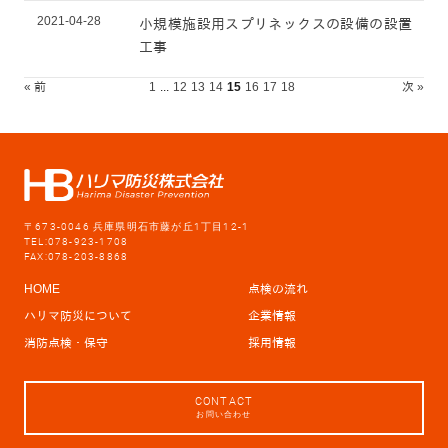
2021-04-28
小規模施設用スプリネックスの設備の設置
工事
« 前
1
...
12
13
14
15
16
17
18
次 »
〒673-0046 兵庫県明石市藤が丘1丁目12-1
TEL:078-923-1708
FAX:078-203-8868
HOME
点検の流れ
ハリマ防災について
企業情報
消防点検・保守
採用情報
CONTACT
お問い合わせ