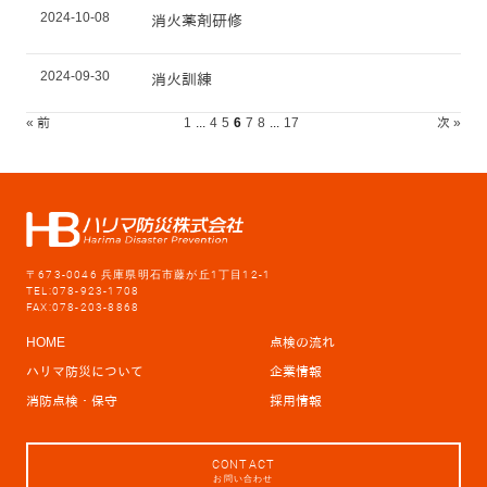
2024-10-08
消火薬剤研修
2024-09-30
消火訓練
« 前
1
...
4
5
6
7
8
...
17
次 »
〒673-0046 兵庫県明石市藤が丘1丁目12-1
TEL:078-923-1708
FAX:078-203-8868
HOME
点検の流れ
ハリマ防災について
企業情報
消防点検・保守
採用情報
CONTACT
お問い合わせ