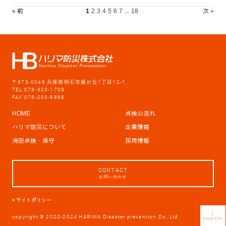
« 前
1
2
3
4
5
6
7
...
18
次 »
〒673-0046 兵庫県明石市藤が丘1丁目12-1
TEL:078-923-1708
FAX:078-203-8868
HOME
点検の流れ
ハリマ防災について
企業情報
消防点検・保守
採用情報
CONTACT
お問い合わせ
サイトポリシー
｜
copyright © 2020-2024 HARIMA Disaster prevention Co.,Ltd.
PAGETOP