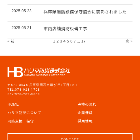
2025-05-23
兵庫県消防設備保守協会に表彰されました
2025-05-21
市内店舗消防設備工事
« 前
1
2
3
4
5
6
7
...
17
次 »
〒673-0046 兵庫県明石市藤が丘1丁目12-1
TEL:078-923-1708
FAX:078-203-8868
HOME
点検の流れ
ハリマ防災について
企業情報
消防点検・保守
採用情報
CONTACT