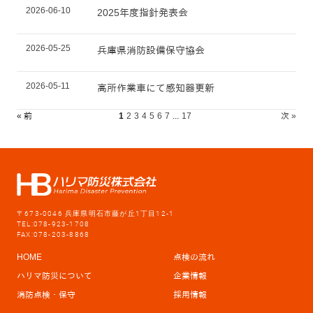
2026-06-10
2025年度指針発表会
2026-05-25
兵庫県消防設備保守協会
2026-05-11
高所作業車にて感知器更新
« 前
1
2
3
4
5
6
7
...
17
次 »
〒673-0046 兵庫県明石市藤が丘1丁目12-1
TEL:078-923-1708
FAX:078-203-8868
HOME
点検の流れ
ハリマ防災について
企業情報
消防点検・保守
採用情報